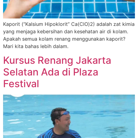
Kaporit (“Kalsium Hipoklorit” Ca(ClO)2) adalah zat kimia
yang menjaga kebersihan dan kesehatan air di kolam.
Apakah semua kolam renang menggunakan kaporit?
Mari kita bahas lebih dalam.
Kursus Renang Jakarta
Selatan Ada di Plaza
Festival