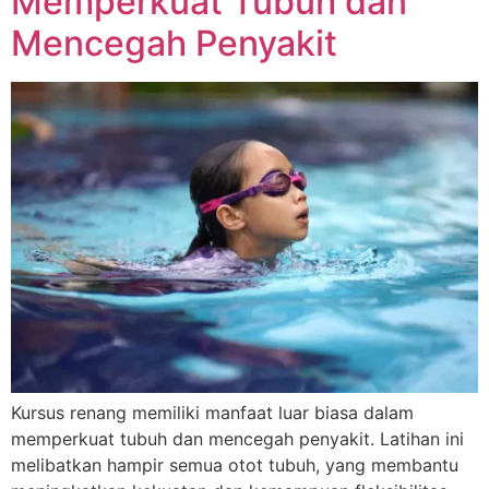
Memperkuat Tubuh dan
Mencegah Penyakit
Kursus renang memiliki manfaat luar biasa dalam
memperkuat tubuh dan mencegah penyakit. Latihan ini
melibatkan hampir semua otot tubuh, yang membantu