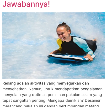
Jawabannya!
Renang adalah aktivitas yang menyegarkan dan
menyehatkan. Namun, untuk mendapatkan pengalaman
menyelam yang optimal, pemilihan pakaian selam yang
tepat sangatlah penting. Mengapa demikian? Desainer
merancang pakaian ini dengan pertimbangan matang