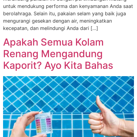
untuk mendukung performa dan kenyamanan Anda saat
berolahraga. Selain itu, pakaian selam yang baik juga
mengurangi gesekan dengan air, meningkatkan
kecepatan, dan melindungi Anda dari […]
Apakah Semua Kolam
Renang Mengandung
Kaporit? Ayo Kita Bahas