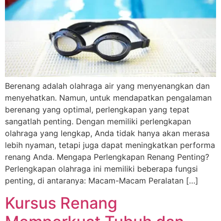
Berenang adalah olahraga air yang menyenangkan dan
menyehatkan. Namun, untuk mendapatkan pengalaman
berenang yang optimal, perlengkapan yang tepat
sangatlah penting. Dengan memiliki perlengkapan
olahraga yang lengkap, Anda tidak hanya akan merasa
lebih nyaman, tetapi juga dapat meningkatkan performa
renang Anda. Mengapa Perlengkapan Renang Penting?
Perlengkapan olahraga ini memiliki beberapa fungsi
penting, di antaranya: Macam-Macam Peralatan […]
Kursus Renang