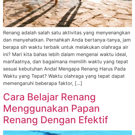
Renang adalah salah satu aktivitas yang menyenangkan
dan menyehatkan. Pernahkah Anda bertanya-tanya, jam
berapa sih waktu terbaik untuk melakukan olahraga air
ini? Mari kita bahas lebih dalam mengenai waktu ideal,
manfaatnya, dan bagaimana memilih waktu yang tepat
sesuai kebutuhan Anda! Mengapa Renang Harus Pada
Waktu yang Tepat? Waktu olahraga yang tepat dapat
memengaruhi beberapa faktor, […]
Cara Belajar Renang
Menggunakan Papan
Renang Dengan Efektif