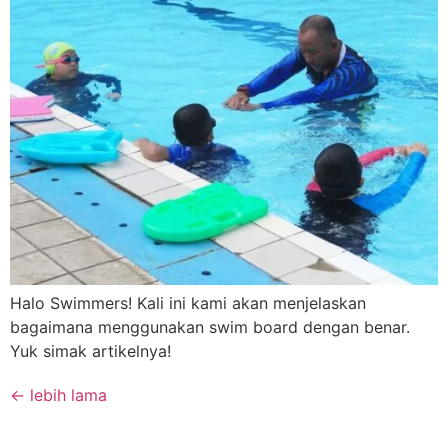
Halo Swimmers! Kali ini kami akan menjelaskan
bagaimana menggunakan swim board dengan benar.
Yuk simak artikelnya!
←
lebih lama