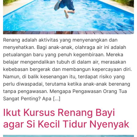
Renang adalah aktivitas yang menyenangkan dan
menyehatkan. Bagi anak-anak, olahraga air ini adalah
petualangan baru yang penuh kegembiraan. Mereka
belajar mengendalikan tubuh di dalam air, merasakan
kebebasan bergerak dan membangun kepercayaan diri.
Namun, di balik kesenangan itu, terdapat risiko yang
perlu diwaspadai, terutama ketika anak-anak berenang
tanpa pengawasan. Mengapa Pengawasan Orang Tua
Sangat Penting? Apa […]
Ikut Kursus Renang Bayi
agar Si Kecil Tidur Nyenyak