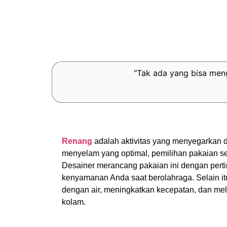
"Tak ada yang bisa meng
Renang
adalah aktivitas yang menyegarkan
menyelam yang optimal, pemilihan pakaian s
Desainer merancang pakaian ini dengan per
kenyamanan Anda saat berolahraga. Selain i
dengan air, meningkatkan kecepatan, dan mel
kolam.