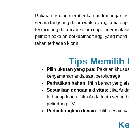
Pakaian renang memberikan perlindungan terh
secara langsung dalam waktu yang lama dapat 
terkandung dalam air kolam dapat merusak sera
pilihlah pakaian berkualitas tinggi yang me
tahan terhadap klorin.
Tips Memilih 
Pilih ukuran yang pas:
Pakaian khusus 
kenyamanan anda saat berolahraga.
Perhatikan bahan:
Pilih bahan yang elas
Sesuaikan dengan aktivitas:
Jika Anda
terhadap klorin. Jika Anda lebih sering 
pelindung UV.
Pertimbangkan desain:
Pilih desain y
Ke