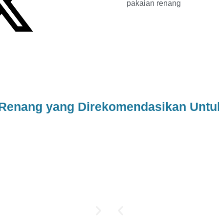
pakaian renang
Baby
Basic
Intermedia
Advanced
&
Mature
Class
Class
Private
Class
Toddler
Fitswim
Super
Class
Class
Class
"Kuasai
 Renang yang Direkomendasikan Untu
"Pelajari
Class
dasar-
"Optimalkan
teknik
dasar
keterampilan
Materi
"Pelatihan
"Kenalkan
"Kelas
Materi
Anda
Renang
pribadi
"Bergabunglah
anak
Mature
Renang
dalam
lanjutan
eksklusif
dengan
Anda
Fitswim
dalam
Kelas
dalam
kami
Kelas
pada
kami
Kelas
Expert
Kelas
menawarkan
Super
air
dirancang
Dasar
kami.
Menengah
pengalaman
kami
dalam
khusus
kami.
Program
kami.
renang
untuk
Kelas
untuk
Terjun
Materi
Temukan
yang
pengalaman
Bayi
usia
dalam
Renang