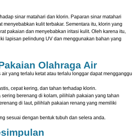
adap sinar matahari dan klorin. Paparan sinar matahari
menyebabkan kulit terbakar. Sementara itu, klorin yang
t pakaian dan menyebabkan iritasi kulit. Oleh karena itu,
miliki lapisan pelindung UV dan menggunakan bahan yang
Pakaian Olahraga Air
air yang terlalu ketat atau terlalu longgar dapat mengganggu
tis, cepat kering, dan tahan terhadap klorin.
 sering berenang di kolam, pilihlah pakaian yang tahan
berenang di laut, pilihlah pakaian renang yang memiliki
ang sesuai dengan bentuk tubuh dan selera anda.
simpulan