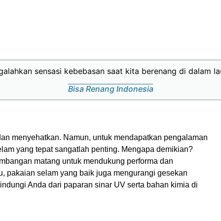
alahkan sensasi kebebasan saat kita berenang di dalam lauta
Bisa Renang Indonesia
 dan menyehatkan. Namun, untuk mendapatkan pengalaman
elam yang tepat sangatlah penting. Mengapa demikian?
timbangan matang untuk mendukung performa dan
tu, pakaian selam yang baik juga mengurangi gesekan
indungi Anda dari paparan sinar UV serta bahan kimia di