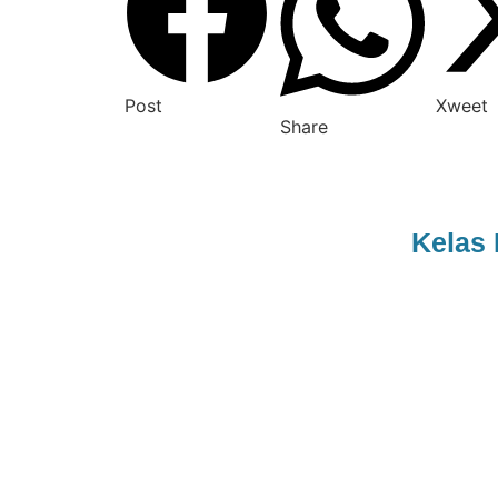
Post
Xweet
Share
Kelas