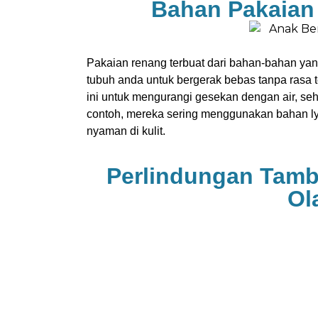
Bahan Pakaian
Pakaian renang terbuat dari bahan-bahan yang 
tubuh anda untuk bergerak bebas tanpa rasa 
ini untuk mengurangi gesekan dengan air, se
contoh, mereka sering menggunakan bahan lyc
nyaman di kulit.
Perlindungan Tamb
Ol