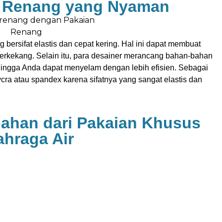
 Renang yang Nyaman
bersifat elastis dan cepat kering. Hal ini dapat membuat
terkekang. Selain itu, para desainer merancang bahan-bahan
hingga Anda dapat menyelam dengan lebih efisien. Sebagai
ra atau spandex karena sifatnya yang sangat elastis dan
ahan dari Pakaian Khusus
ahraga Air