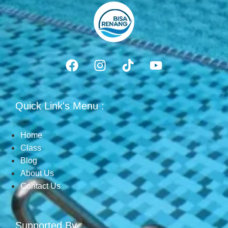
Quick Link's Menu :
Home
Class
Blog
About Us
Contact Us
Supported By :