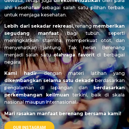
dewasa, tetapi juga
direkomendasikan
oleh para
ahli kesehatan sebagai salah satu pilihan terbaik
untuk menjaga kesehatan.
Lebih dari sekadar rekreasi,
renang
memberikan
segudang manfaat
bagi tubuh, seperti
meningkatkan stamina, memperkuat otot, dan
menyehatkan jantung. Tak heran Berenang
menjadi salah satu
olahraga favorit
di berbagai
negara.
Kami hadir
dengan materi latihan yang
dikembangkan selama satu dekade
berdasarkan
pengalaman di lapangan dan
berdasarkan
perkembangan keilmuan
terkini, baik di skala
nasional maupun internasional.
Mari rasakan manfaat berenang bersama kami!
OUR INSTAGRAM