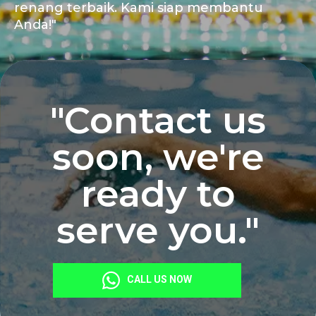
renang terbaik. Kami siap membantu
Anda!"
"Contact us
soon, we're
ready to
serve you."
CALL US NOW