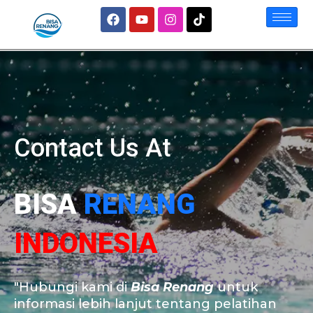
Contact Us At
BISA
RENANG
INDONESIA
"Hubungi kami di
Bisa Renang
untuk
informasi lebih lanjut tentang pelatihan