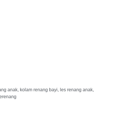
ang anak
,
kolam renang bayi
,
les renang anak
,
berenang