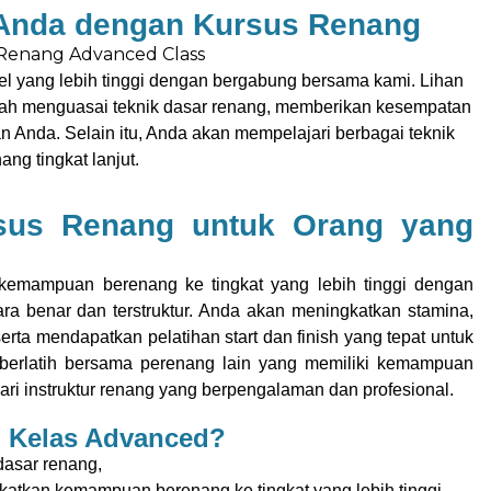
Anda dengan Kursus Renang
el yang lebih tinggi dengan bergabung bersama kami. Lihan
elah menguasai teknik dasar renang, memberikan kesempatan
Anda. Selain itu, Anda akan mempelajari berbagai teknik
ang tingkat lanjut.
rsus Renang untuk Orang yang
 kemampuan berenang ke tingkat yang lebih tinggi dengan
cara benar dan terstruktur. Anda akan meningkatkan stamina,
rta mendapatkan pelatihan start dan finish yang tepat untuk
 berlatih bersama perenang lain yang memiliki kemampuan
i instruktur renang yang berpengalaman dan profesional.
i Kelas Advanced?
dasar renang,
atkan kemampuan berenang ke tingkat yang lebih tinggi,