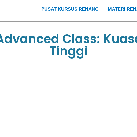
PUSAT KURSUS RENANG
MATERI RE
dvanced Class: Kuasa
Tinggi