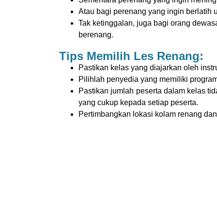
Atau bagi perenang yang ingin berlatih
Tak ketinggalan, juga bagi orang dewa
berenang.
Tips Memilih Les Renang:
Pastikan kelas yang diajarkan oleh inst
Pilihlah penyedia yang memiliki program
Pastikan jumlah peserta dalam kelas tid
yang cukup kepada setiap peserta.
Pertimbangkan lokasi kolam renang dan