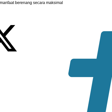
 manfaat berenang secara maksimal