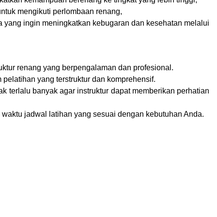
 untuk mengikuti perlombaan renang,
sa yang ingin meningkatkan kebugaran dan kesehatan melalui
ruktur renang yang berpengalaman dan profesional.
 pelatihan yang terstruktur dan komprehensif.
ak terlalu banyak agar instruktur dapat memberikan perhatian
 waktu jadwal latihan yang sesuai dengan kebutuhan Anda.