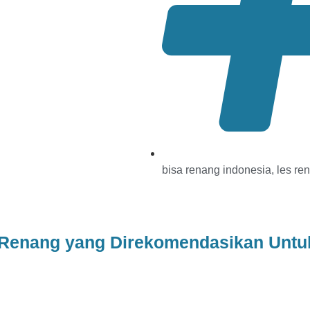
Baby
Basic
bisa renang indonesia
Intermedia
,
les re
Advanced
&
Mature
Class
Class
Private
Class
Toddler
Fitswim
Super
Class
Class
Class
"Kuasai
 Renang yang Direkomendasikan Untu
"Pelajari
Class
dasar-
"Optimalkan
teknik
dasar
keterampilan
Materi
"Pelatihan
"Kenalkan
"Kelas
Materi
Anda
Renang
pribadi
"Bergabunglah
anak
Mature
Renang
dalam
lanjutan
eksklusif
dengan
Anda