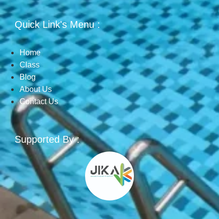
Quick Link's Menu :
Home
Class
Blog
About Us
Contact Us
Supported By :