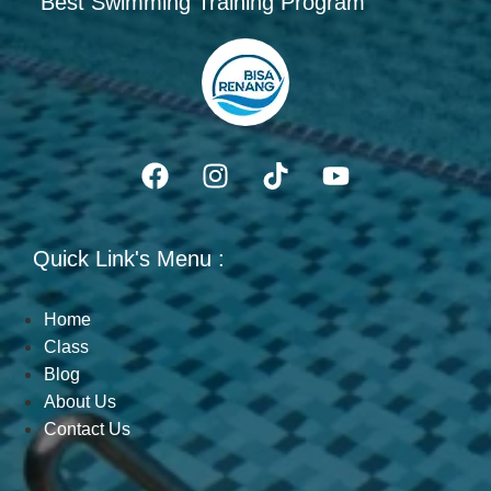
"Best Swimming Training Program"
Quick Link's Menu :
Home
Class
Blog
About Us
Contact Us