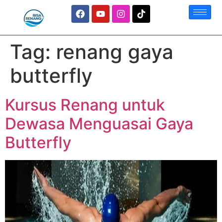
Tag:
renang gaya
butterfly
Kursus Renang untuk
Dewasa Menguasai Gaya
Butterfly