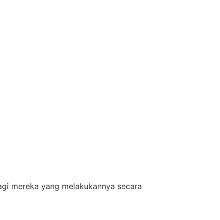
agi mereka yang melakukannya secara