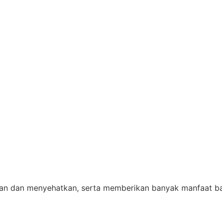
an dan menyehatkan, serta memberikan banyak manfaat b