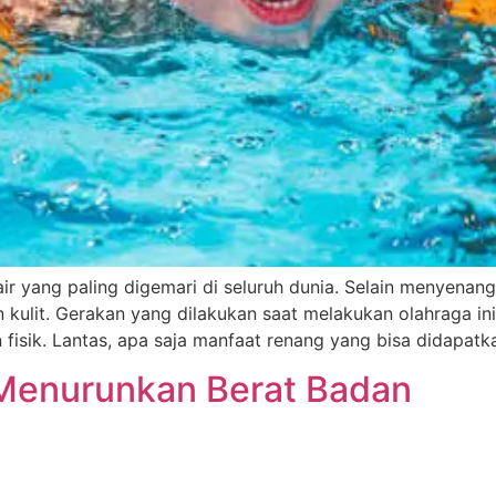
ir yang paling digemari di seluruh dunia. Selain menyenang
kulit. Gerakan yang dilakukan saat melakukan olahraga ini
fisik. Lantas, apa saja manfaat renang yang bisa didapatk
Menurunkan Berat Badan