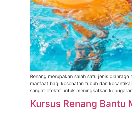
Renang merupakan salah satu jenis olahraga a
manfaat bagi kesehatan tubuh dan kecantikan 
sangat efektif untuk meningkatkan kebugaran 
Kursus Renang Bantu 