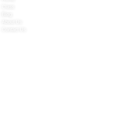
Class
Blog
About Us
Contact Us