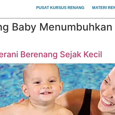
PUSAT KURSUS RENANG
MATERI RE
ng Baby Menumbuhkan R
rani Berenang Sejak Kecil