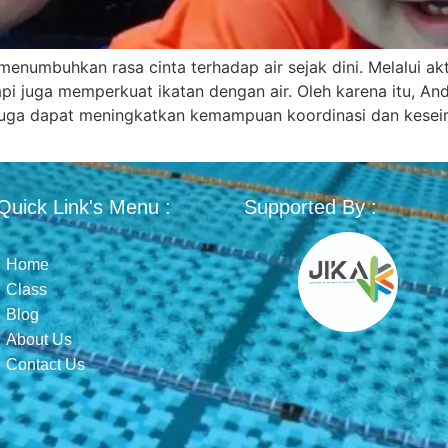
umbuhkan rasa cinta terhadap air sejak dini. Melalui akti
i juga memperkuat ikatan dengan air. Oleh karena itu, An
da juga dapat meningkatkan kemampuan koordinasi dan kese
Quick Link's Menu :
Supported By :
Home
Class
Blog
About Us
Contact Us