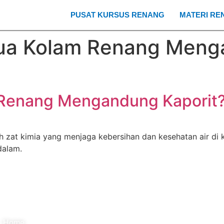
PUSAT KURSUS RENANG
MATERI RE
a Kolam Renang Menga
enang Mengandung Kaporit? 
lah zat kimia yang menjaga kebersihan dan kesehatan air d
dalam.
Quick Link's Menu :
Supported By :
Home