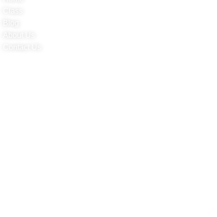
Class
Blog
About Us
Contact Us