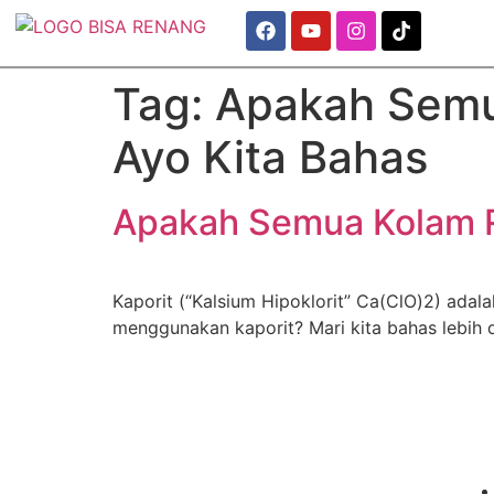
Tag:
Apakah Semu
Ayo Kita Bahas
Apakah Semua Kolam R
Kaporit (“Kalsium Hipoklorit” Ca(ClO)2) ada
menggunakan kaporit? Mari kita bahas lebih 
"Best Swimming
Training Program"