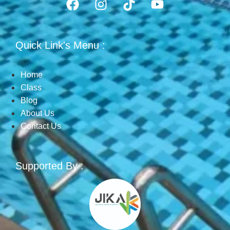
Quick Link's Menu :
Home
Class
Blog
About Us
Contact Us
Supported By :